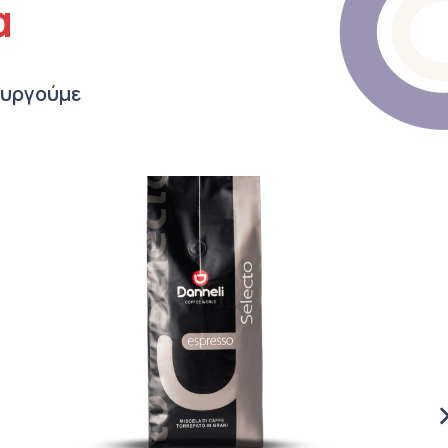
α
ουργούμε