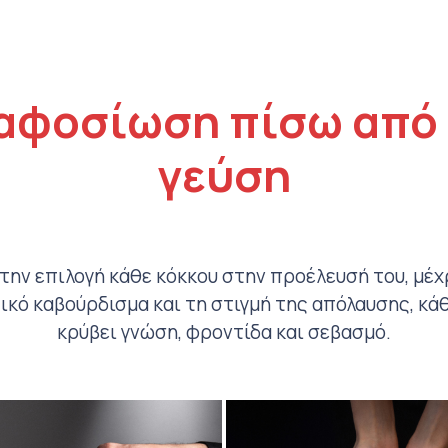
επιλεγούν
στη
σελίδα
του
αφοσίωση πίσω από
προϊόντος
γεύση
την επιλογή κάθε κόκκου στην προέλευσή του, μέχ
κό καβούρδισμα και τη στιγμή της απόλαυσης, κά
κρύβει γνώση, φροντίδα και σεβασμό.