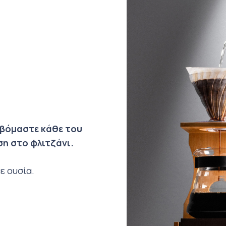
εβόμαστε κάθε του
η στο φλιτζάνι.
ε ουσία.