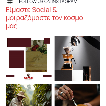
stagram
FOLLOW US ON INSTAGRAM
Είμαστε Social &
μοιραζόμαστε τον κόσμο
μας…