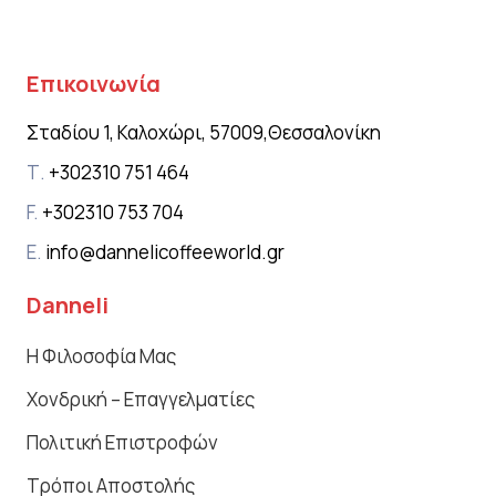
Επικοινωνία
Σταδίου 1, Καλοχώρι, 57009,
Θεσσαλονίκη
Τ.
+302310 751 464
F.
+302310 753 704
E.
info@dannelicoffeeworld.gr
Danneli
Η Φιλοσοφία Μας
Χονδρική – Επαγγελματίες
Πολιτική Επιστροφών
Τρόποι Αποστολής