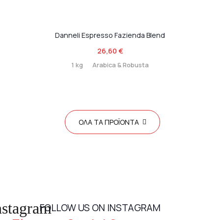
Danneli Espresso Fazienda Blend
26,60
€
1 kg
Arabica & Robusta
ΟΛΑ ΤΑ ΠΡΟΪΟΝΤΑ
nstagram
FOLLOW US ON INSTAGRAM